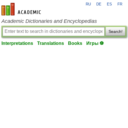
RU
DE
ES
FR
en-academic.com
Academic Dictionaries and Encyclopedias
Search!
Interpretations
Translations
Books
Игры ⚽