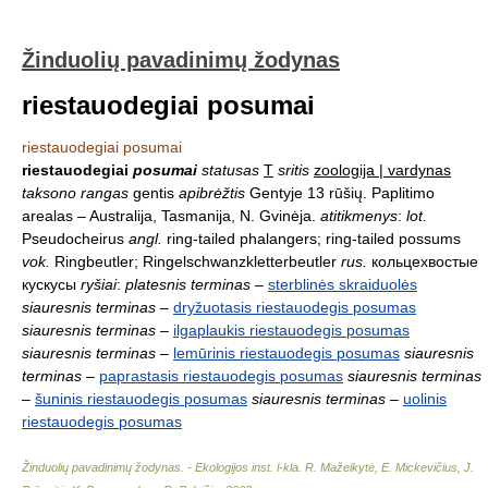
Žinduolių pavadinimų žodynas
riestauodegiai posumai
riestauodegiai posumai
riestauodegiai
posumai
statusas
T
sritis
zoologija | vardynas
taksono rangas
gentis
apibrėžtis
Gentyje 13 rūšių. Paplitimo
arealas – Australija, Tasmanija, N. Gvinėja.
atitikmenys
:
lot.
Pseudocheirus
angl.
ring-tailed phalangers; ring-tailed possums
vok.
Ringbeutler; Ringelschwanzkletterbeutler
rus.
кольцехвостые
кускусы
ryšiai
:
platesnis terminas
–
sterblinės skraiduolės
siauresnis terminas
–
dryžuotasis riestauodegis posumas
siauresnis terminas
–
ilgaplaukis riestauodegis posumas
siauresnis terminas
–
lemūrinis riestauodegis posumas
siauresnis
terminas
–
paprastasis riestauodegis posumas
siauresnis terminas
–
šuninis riestauodegis posumas
siauresnis terminas
–
uolinis
riestauodegis posumas
Žinduolių pavadinimų žodynas. - Ekologijos inst. l-kla
.
R. Mažeikytė, E. Mickevičius, J.