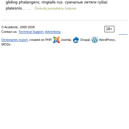
gliding phalangers; ringtails rus. сумчатые летяги ryšiai:
platesnis… …
Žinduolių pavadinimų žodynas
© Academic, 2000-2026
18+
Contact us:
Technical Support
,
Advertising
Dictionaries export
, created on PHP,
Joomla,
Drupal,
WordPress,
MODx.