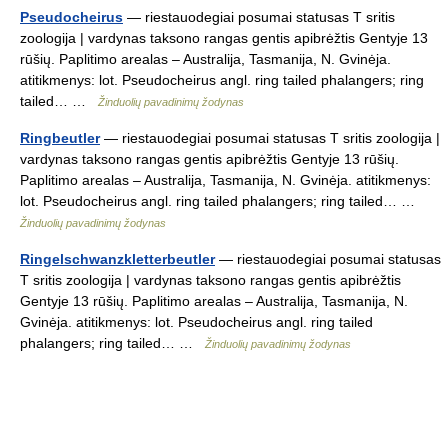
Pseudocheirus
— riestauodegiai posumai statusas T sritis
zoologija | vardynas taksono rangas gentis apibrėžtis Gentyje 13
rūšių. Paplitimo arealas – Australija, Tasmanija, N. Gvinėja.
atitikmenys: lot. Pseudocheirus angl. ring tailed phalangers; ring
tailed… …
Žinduolių pavadinimų žodynas
Ringbeutler
— riestauodegiai posumai statusas T sritis zoologija |
vardynas taksono rangas gentis apibrėžtis Gentyje 13 rūšių.
Paplitimo arealas – Australija, Tasmanija, N. Gvinėja. atitikmenys:
lot. Pseudocheirus angl. ring tailed phalangers; ring tailed… …
Žinduolių pavadinimų žodynas
Ringelschwanzkletterbeutler
— riestauodegiai posumai statusas
T sritis zoologija | vardynas taksono rangas gentis apibrėžtis
Gentyje 13 rūšių. Paplitimo arealas – Australija, Tasmanija, N.
Gvinėja. atitikmenys: lot. Pseudocheirus angl. ring tailed
phalangers; ring tailed… …
Žinduolių pavadinimų žodynas