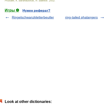
Prūsaitė, K. Baranauskas, R. Baleišis
.
2002
.
Игры ⚽
Нужен реферат?
Ringelschwanzkletterbeutler
ring-tailed phalangers
Look at other dictionaries: