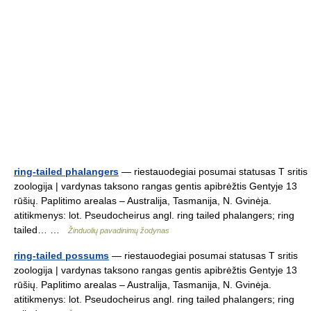
ring-tailed phalangers
— riestauodegiai posumai statusas T sritis
zoologija | vardynas taksono rangas gentis apibrėžtis Gentyje 13
rūšių. Paplitimo arealas – Australija, Tasmanija, N. Gvinėja.
atitikmenys: lot. Pseudocheirus angl. ring tailed phalangers; ring
tailed… …
Žinduolių pavadinimų žodynas
ring-tailed possums
— riestauodegiai posumai statusas T sritis
zoologija | vardynas taksono rangas gentis apibrėžtis Gentyje 13
rūšių. Paplitimo arealas – Australija, Tasmanija, N. Gvinėja.
atitikmenys: lot. Pseudocheirus angl. ring tailed phalangers; ring