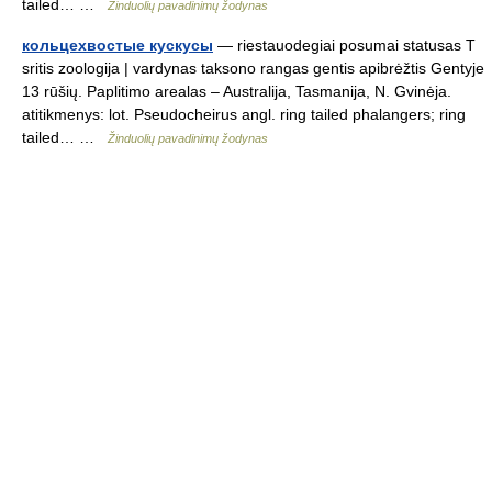
tailed… …
Žinduolių pavadinimų žodynas
кольцехвостые кускусы
— riestauodegiai posumai statusas T
sritis zoologija | vardynas taksono rangas gentis apibrėžtis Gentyje
13 rūšių. Paplitimo arealas – Australija, Tasmanija, N. Gvinėja.
atitikmenys: lot. Pseudocheirus angl. ring tailed phalangers; ring
tailed… …
Žinduolių pavadinimų žodynas